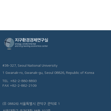
#38-327, Seoul National University
1 Gwanak-ro, Gwanak-gu, Seoul 08826, Republic of Korea
TEL
+82-2-880-8893
FAX +82-2-882-2109
(우 08826) 서울특별시 관악구 관악로 1